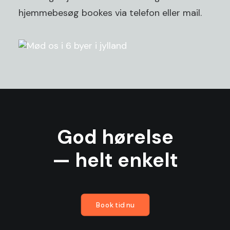
hjemmebesøg bookes via
telefon
eller
mail
.
God hørelse
— helt enkelt
Book tid nu