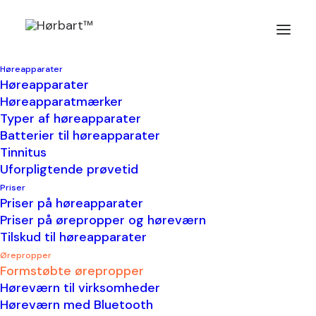
Ørepropper
Høreapparater
Høreapparater
Formstøbte
Høreapparatmærker
Typer af høreapparater
Batterier til høreapparater
ørepropper -
Tinnitus
Uforpligtende prøvetid
Beskyt din
Priser
Priser på høreapparater
Priser på ørepropper og høreværn
hørelse
Tilskud til høreapparater
Ørepropper
Formstøbte ørepropper
Høreværn til virksomheder
Høreværn med Bluetooth