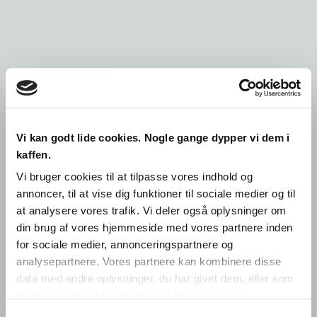
Vi kan godt lide cookies. Nogle gange dypper vi dem i
kaffen.
Vi bruger cookies til at tilpasse vores indhold og
annoncer, til at vise dig funktioner til sociale medier og til
Pas på din hørelse
at analysere vores trafik. Vi deler også oplysninger om
din brug af vores hjemmeside med vores partnere inden
for sociale medier, annonceringspartnere og
Høreværn anbefales til alle former for støj
analysepartnere. Vores partnere kan kombinere disse
både privat og på arbejdspladsen,
data med andre oplysninger, du har givet dem, eller som
eksempelvis havearbejde med el-værktøj,
de har indsamlet fra din brug af deres tjenester.
motorsav og plæneklippere. Folk, der