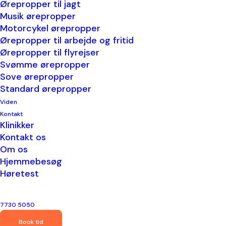
Ørepropper til jagt
Musik ørepropper
I fagsprog hedder de høreværn og i
Motorcykel ørepropper
folkemunde ørepropper – der er tale
Ørepropper til arbejde og fritid
Ørepropper til flyrejser
om høreværn som sidder inde i ørerne.
Svømme ørepropper
Uanset betegnelse er det vigtigt at
Sove ørepropper
Standard ørepropper
passe på sin hørelse, når man befinder
Viden
sig i miljøer hvor støjen og lydene er
Kontakt
Klinikker
for kraftige og dermed potentielt
Kontakt os
skadelige.
Om os
Hjemmebesøg
Høretest
Hørbart™ tilbyder forskellige typer
ørepropper, til mange forskellige behov.
7730 5050
Læs mere herunder eller kontakt os
Book tid