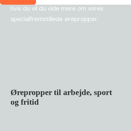
hvis du vil du vide mere om vores
specialfremstillede ørepropper.
Ørepropper til arbejde, sport
og fritid