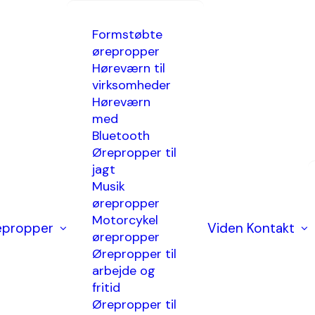
Formstøbte
ørepropper
Høreværn til
virksomheder
Høreværn
med
t
Bluetooth
Ørepropper til
jagt
Musik
ørepropper
Motorcykel
epropper
Viden
Kontakt
ørepropper
Ørepropper til
arbejde og
fritid
Ørepropper til