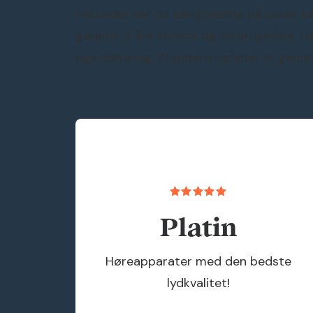
Herunder ser du sætpriserne på vores høre
garanti, 4 års service og forbrugsdele.
egenbetaling. Standard oplader til genop
Platin
Høreapparater med den bedste
lydkvalitet!