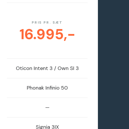
PRIS PR. SÆT
16.995,-
Oticon
Intent 3 / Own SI 3
Phonak
Infinio 50
—
Signia
3IX