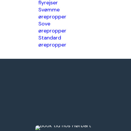
flyrejser
og
Svømme
l
ørepropper
Sove
ørepropper
Standard
ørepropper