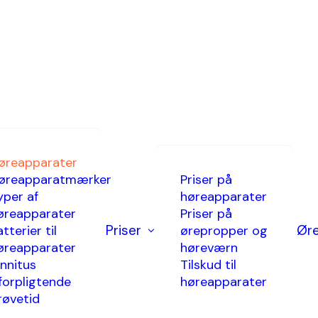
ater tilpasse
øreapparater
øreapparatmærker
Priser på
yper af
høreapparater
øreapparater
Priser på
Priser
Ør
tterier til
ørepropper og
øreapparater
høreværn
innitus
Tilskud til
Hørbart™ har du mulighed for at vælge de
forpligtende
høreapparater
røvetid
pparater, som du ønsker. Vi forhandler alle de