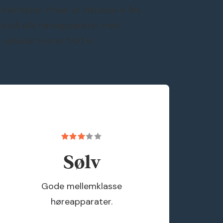
atrukket. Priser er inklusive 4 års
med på alle høreapparater med
 oplader koster 500 kr.
Sølv
Gode mellemklasse
høreapparater.