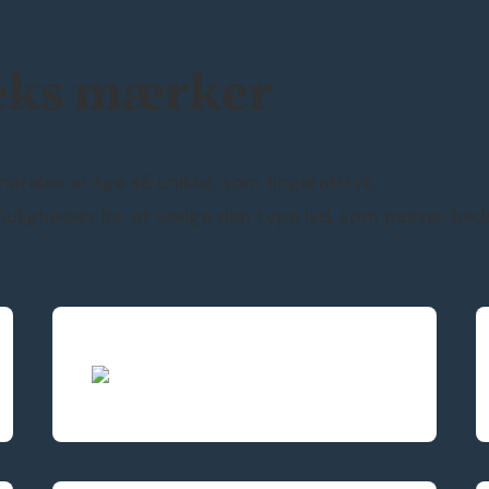
eks mærker
ørelse er lige så unikke, som fingeraftryk.
 muligheden for at vælge den type lyd, som passer beds