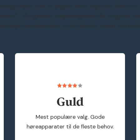
apparater, som er angivet efter regionalt tilskud er fr
 Hørbart™ 360 graders tryghedsgaranti får du gratis 
ladelige høreapparater er inkluderet i prisen. Premium
Guld
Mest populære valg. Gode
høreapparater til de fleste behov.