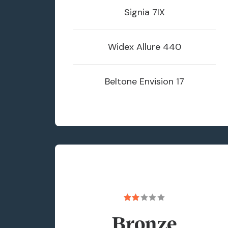
Signia
7IX
Widex
Allure 440
Beltone
Envision 17
Bronze