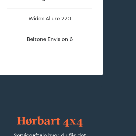
Widex
Allure 220
Beltone
Envision 6
Hørbart 4x4
Serviceaftale hvor du får det