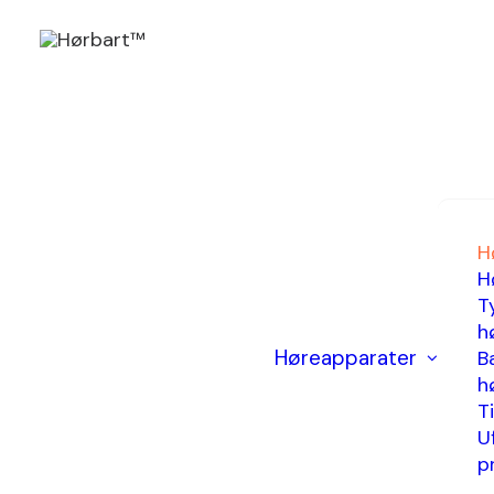
Høreapparater
Høreappar
H
H
dig
T
h
Høreapparater
Ba
h
T
Hos 
U
p
hørea