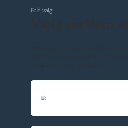
Frit valg
Vælg mellem s
Mennesker er meget forskellige. Ører og h
Derfor synes vi det er vigtigt, at du har
netop dine ører og dine behov.