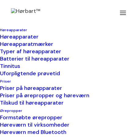
Høreapparater
Høreapparater
Høreapparatmærker
Booking
Typer af høreapparater
Batterier til høreapparater
Book din tid online
Tinnitus
Uforpligtende prøvetid
Priser
Priser på høreapparater
Priser på ørepropper og høreværn
Tilskud til høreapparater
Ørepropper
Formstøbte ørepropper
Vi har klinik i både
Vejle
,
Viborg
,
Høreværn til virksomheder
Herning,
Skanderborg
,
Silkeborg
og
Horsens
Høreværn med Bluetooth