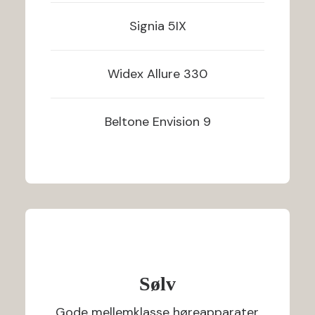
Signia
5IX
Widex
Allure 330
Beltone
Envision 9
Sølv
Gode mellemklasse høreapparater.