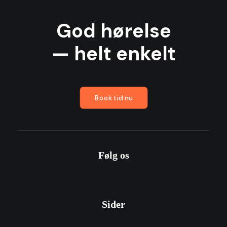
God hørelse
— helt enkelt
Book tid nu
Følg os
Sider