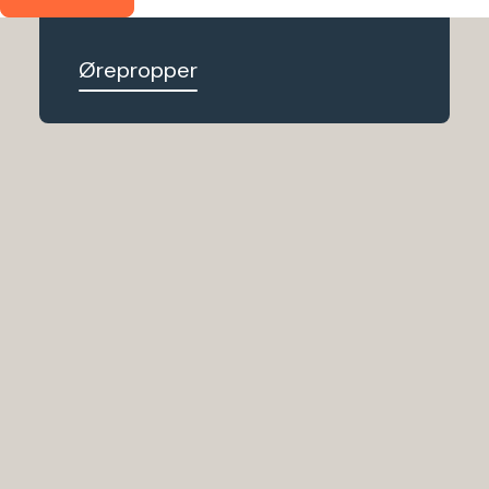
enhver lejlighed
Ørepropper