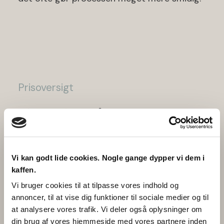
Prisoversigt
Find priser på de bedste
høreapparater.
Herunder ser du sætpriserne på vores
Vi kan godt lide cookies. Nogle gange dypper vi dem i
høreapparater, som er angivet efter
kaffen.
regionalt tilskud er fratrukket. Priser er
Vi bruger cookies til at tilpasse vores indhold og
annoncer, til at vise dig funktioner til sociale medier og til
inklusive 4 års garanti, 4 års service og
at analysere vores trafik. Vi deler også oplysninger om
forbrugsdele. Hørbart™ 360 graders
din brug af vores hjemmeside med vores partnere inden