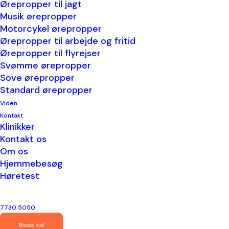
Ørepropper til jagt
men vi pakker også gerne udstyret og kører
Musik ørepropper
forbi dig i hjemmet. Tidsbestilling til
Motorcykel ørepropper
hjemmebesøg bookes via
telefon
eller
mail
.
Ørepropper til arbejde og fritid
Ørepropper til flyrejser
Svømme ørepropper
Sove ørepropper
Standard ørepropper
Viden
Kontakt
Klinikker
Kontakt os
Om os
Hjemmebesøg
Høretest
Ørepropper
7730 5050
Se vores udvalg af ørepropper til
Book tid